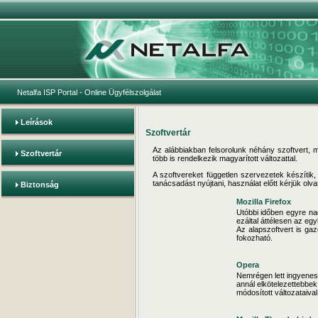
Netalfa ISP Portal
- Online Ügyfélszolgálat
Leírások
Szoftvertár
Az alábbiakban felsorolunk néhány szoftvert, 
Szoftvertár
több is rendelkezik magyarított változattal.
A szoftvereket független szervezetek készítik
tanácsadást nyújtani, használat előtt kérjük olvas
Biztonság
Mozilla Firefox
Utóbbi időben egyre n
ezáltal áttélesen az eg
Az alapszoftvert is gaz
fokozható.
Opera
Nemrégen lett ingyenes
annál elkötelezettebbe
módosított változataival