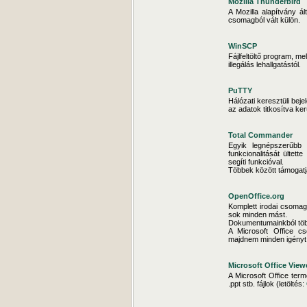
Mozilla Thunderbird
A Mozilla alapítvány á
csomagból vált külön.
WinSCP
Fájlfeltöltő program, m
illegálás lehallgatástól.
PuTTY
Hálózati keresztüli beje
az adatok titkosítva ke
Total Commander
Egyik legnépszerűbb
funkcionalitását ültet
segíti funkcióval.
Többek között támogatja 
OpenOffice.org
Komplett irodai csomag
sok minden mást.
Dokumentumainkból többe
A Microsoft Office cs
majdnem minden igényt k
Microsoft Office View
A Microsoft Office term
.ppt stb. fájlok (letöltés: