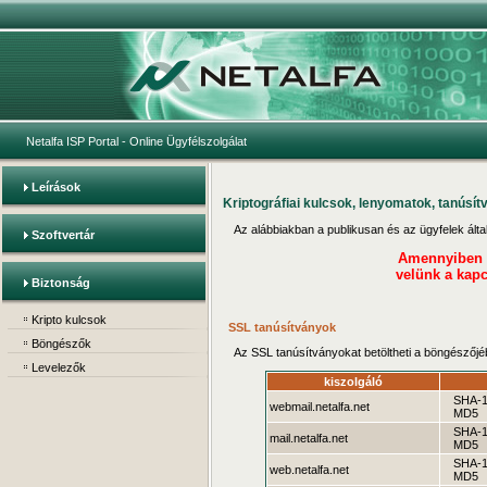
Netalfa ISP Portal
- Online Ügyfélszolgálat
Leírások
Kriptográfiai kulcsok, lenyomatok, tanúsí
Az alábbiakban a publikusan és az ügyfelek által e
Szoftvertár
Amennyiben cs
velünk a kapc
Biztonság
Kripto kulcsok
SSL tanúsítványok
Böngészők
Az SSL tanúsítványokat betöltheti a böngészőjéb
Levelezők
kiszolgáló
SHA-
webmail.netalfa.net
MD5
SHA-
mail.netalfa.net
MD5
SHA-
web.netalfa.net
MD5