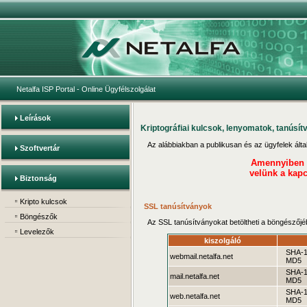
Netalfa ISP Portal
- Online Ügyfélszolgálat
Leírások
Kriptográfiai kulcsok, lenyomatok, tanúsí
Az alábbiakban a publikusan és az ügyfelek által e
Szoftvertár
Amennyiben cs
velünk a kapc
Biztonság
Kripto kulcsok
SSL tanúsítványok
Böngészők
Az SSL tanúsítványokat betöltheti a böngészőjéb
Levelezők
kiszolgáló
SHA-
webmail.netalfa.net
MD5
SHA-
mail.netalfa.net
MD5
SHA-
web.netalfa.net
MD5