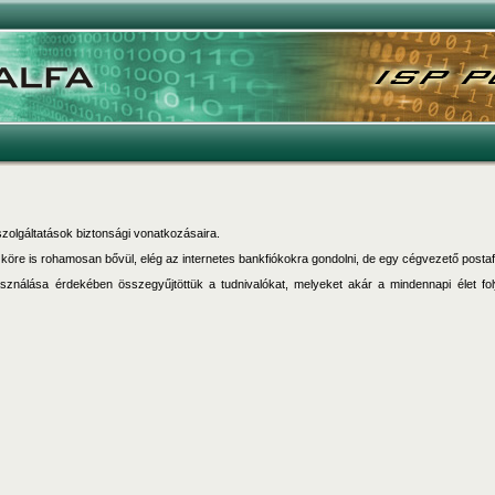
t szolgáltatások biztonsági vonatkozásaira.
k köre is rohamosan bővül, elég az internetes bankfiókokra gondolni, de egy cégvezető postaf
asználása érdekében összegyűjtöttük a tudnivalókat, melyeket akár a mindennapi élet fo