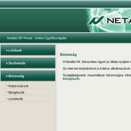
Netalfa ISP Portal
- Online Ügyfélszolgálat
Leírások
Biztonság
A Netalfa Kft. fokozottan ügyel az általa nyújtot
Szoftvertár
Az internet terjedésével a kritikus alkalmazáso
Szolgáltatásaink maximálisan biztonságos kih
Biztonság
böngészőt
.
Kripto kulcsok
Böngészők
Levelezők