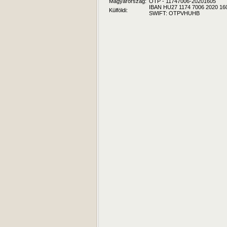
Magyarország:
OTP - 11747006-20201605
IBAN HU27 1174 7006 2020 16
Külföldi:
SWIFT: OTPVHUHB