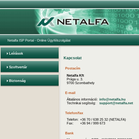
Netalfa ISP Portal
- Online Ügyfélszolgálat
Leírások
Kapcsolat
Szoftvertár
Postacím
Netalfa Kft
Prága u. 3.
Biztonság
9700 Szombathely
E-mail
Általános információ:
info@netalfa.hu
Technikai segítség:
support@netalfa.net
Telefon/fax
Telefon:
+36 70 / 638 25 32 (NETALFA)
Fax:
+36 94 / 999 673
Bank