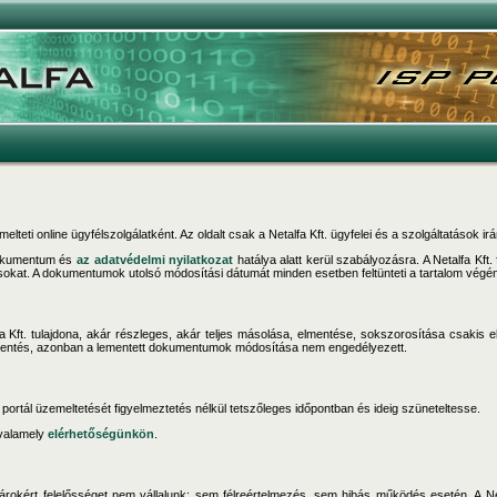
melteti online ügyfélszolgálatként. Az oldalt csak a Netalfa Kft. ügyfelei és a szolgáltatások i
 dokumentum és
az adatvédelmi nyilatkozat
hatálya alatt kerül szabályozásra. A Netalfa Kft
sokat. A dokumentumok utolsó módosítási dátumát minden esetben feltünteti a tartalom végén
fa Kft. tulajdona, akár részleges, akár teljes másolása, elmentése, sokszorosítása csakis e
elmentés, azonban a lementett dokumentumok módosítása nem engedélyezett.
a portál üzemeltetését figyelmeztetés nélkül tetszőleges időpontban és ideig szüneteltesse.
valamely
elérhetőségünkön
.
károkért felelősséget nem vállalunk: sem félreértelmezés, sem hibás működés esetén. A Ne