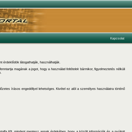
Kapcsolat
ránt érdeklődök látogathatják, használhatják.
. fenntartja magának a jogot, hogy a
használati feltételek
bármikor, figyelmeztetés nélküli
.
lőzetes írásos engedéllyel lehetséges. Kivétel ez alól a személyes használatra történő
talfa Kft. mindent megtesz annak érdekében, hogy a közölt információk és a nyújtott