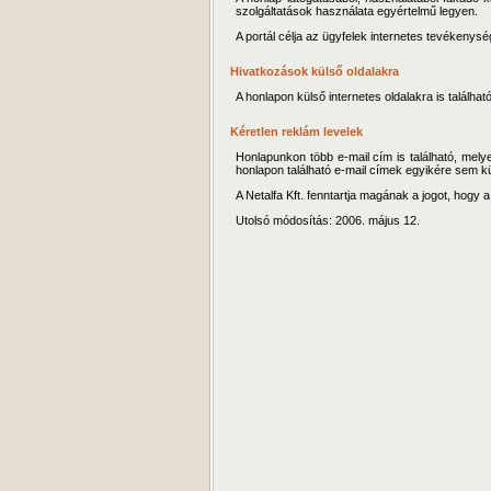
szolgáltatások használata egyértelmű legyen.
A portál célja az ügyfelek internetes tevékeny
Hivatkozások külső oldalakra
A honlapon külső internetes oldalakra is találha
Kéretlen reklám levelek
Honlapunkon több e-mail cím is található, melye
honlapon található e-mail címek egyikére sem kül
A Netalfa Kft. fenntartja magának a jogot, hogy 
Utolsó módosítás: 2006. május 12.