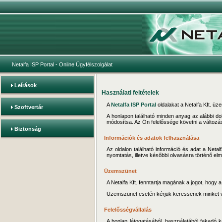
Netalfa ISP Portal
- Online Ügyfélszolgálat
Leírások
Használati feltételek
A
Netalfa ISP Portal
oldalakat a Netalfa Kft. üze
Szoftvertár
A honlapon található minden anyag az alábbi
módosítsa. Az Ön felelőssége követni a változá
Biztonság
Információk és adatok felhasználása
Az oldalon található információ és adat a Netal
nyomtatás, illetve későbbi olvasásra történő 
Üzemszünet
A Netalfa Kft. fenntartja magának a jogot, hogy 
Üzemszünet esetén kérjük keressenek minket 
Felelősségvállalás
A honlap látogatásából, használatából fakadó 