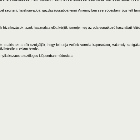
ségét segíteni, hatékonyabbá, gazdaságosabbá tenni. Amennyiben szerződésben rögzített támo
tók hivatkozások, azok használata előtt kérjük ismerje meg az oda vonatkozó használati feltét
k csakis azt a célt szolgálják, hogy fel tudja velünk venni a kapcsolatot, valamely szolgált
d kéretlen reklám levelet.
a nyilatkozatot tetszőleges időpontban módosítsa.