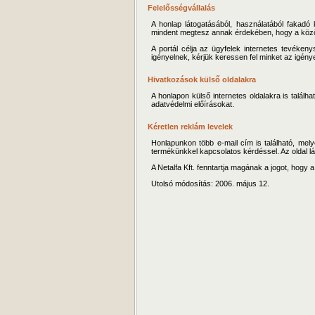
Felelősségvállalás
A honlap látogatásából, használatából fakadó
mindent megtesz annak érdekében, hogy a közölt
A portál célja az ügyfelek internetes tevéke
igényelnek, kérjük keressen fel minket az igénye
Hivatkozások külső oldalakra
A honlapon külső internetes oldalakra is találh
adatvédelmi előírásokat.
Kéretlen reklám levelek
Honlapunkon több e-mail cím is található, melye
termékünkkel kapcsolatos kérdéssel. Az oldal lát
A Netalfa Kft. fenntartja magának a jogot, hogy 
Utolsó módosítás: 2006. május 12.