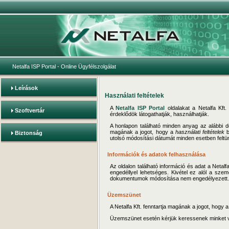
Netalfa ISP Portal
- Online Ügyfélszolgálat
Leírások
Használati feltételek
A
Netalfa ISP Portal
oldalakat a Netalfa Kft. 
Szoftvertár
érdeklődök látogathatják, használhatják.
A honlapon található minden anyag az alább
magának a jogot, hogy a
használati feltételek
b
Biztonság
utolsó módosítási dátumát minden esetben feltün
Információk és adatok felhasználása
Az oldalon található információ és adat a Netal
engedéllyel lehetséges. Kivétel ez alól a sze
dokumentumok módosítása nem engedélyezett.
Üzemszünet
A Netalfa Kft. fenntartja magának a jogot, hogy 
Üzemszünet esetén kérjük keressenek minket 