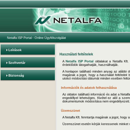
Netalfa ISP Portal
- Online Ügyfélszolgálat
Leírások
Használati feltételek
A
Netalfa ISP Portal
oldalakat a Netalfa Kft. 
Szoftvertár
érdeklődök látogathatják, használhatják.
A honlapon található minden anyag az alább
magának a jogot, hogy a
használati feltételek
b
Biztonság
utolsó módosítási dátumát minden esetben feltün
Információk és adatok felhasználása
Az oldalon található információ és adat a Netal
engedéllyel lehetséges. Kivétel ez alól a sze
dokumentumok módosítása nem engedélyezett.
Üzemszünet
A Netalfa Kft. fenntartja magának a jogot, hogy 
Üzemszünet esetén kérjük keressenek minket 