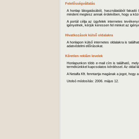
Felelősségvállalás
A honlap látogatásából, használatából fakadó
mindent megtesz annak érdekében, hogy a közölt
A portál célja az ügyfelek internetes tevéke
igényelnek, kérjük keressen fel minket az igénye
Hivatkozások külső oldalakra
A honlapon külső internetes oldalakra is találh
adatvédelmi előírásokat.
Kéretlen reklám levelek
Honlapunkon több e-mail cím is található, melye
termékünkkel kapcsolatos kérdéssel. Az oldal lát
A Netalfa Kft. fenntartja magának a jogot, hogy 
Utolsó módosítás: 2006. május 12.