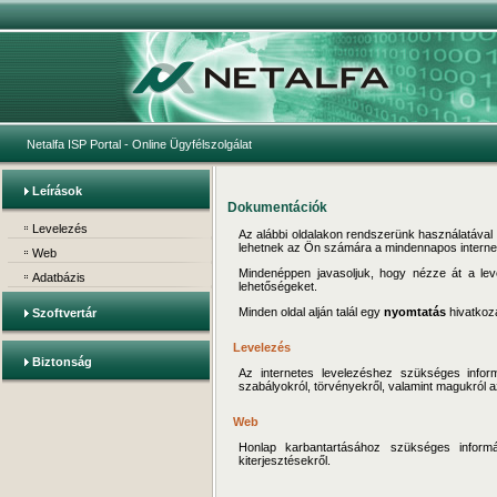
Netalfa ISP Portal
- Online Ügyfélszolgálat
Leírások
Dokumentációk
Levelezés
Az alábbi oldalakon rendszerünk használatával 
lehetnek az Ön számára a mindennapos interne
Web
Mindenéppen javasoljuk, hogy nézze át a leve
Adatbázis
lehetőségeket.
Minden oldal alján talál egy
nyomtatás
hivatkozá
Szoftvertár
Levelezés
Biztonság
Az internetes levelezéshez szükséges informá
szabályokról, törvényekről, valamint magukról a
Web
Honlap karbantartásához szükséges informác
kiterjesztésekről.