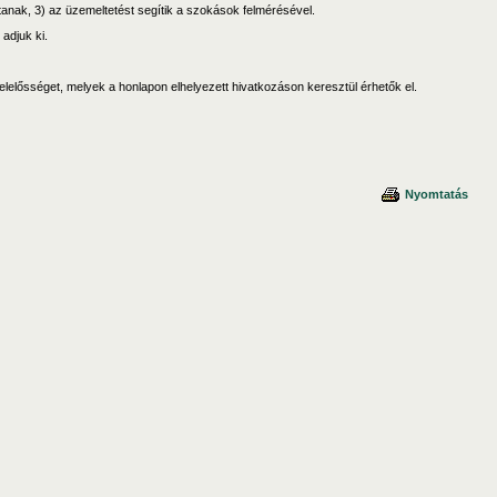
jtanak, 3) az üzemeltetést segítik a szokások felmérésével.
adjuk ki.
 felelősséget, melyek a honlapon elhelyezett hivatkozáson keresztül érhetők el.
Nyomtatás