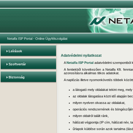
Netalfa ISP Portal
- Online Ügyfélszolgálat
Leírások
Adatvédelmi nyilatkozat
A
Netalfa ISP Portal
adatvédelmi szempontból kie
Szoftvertár
A fentiekből következően a Netalfa Kft. fenn
azonosításra alkalmas titkos adatokat.
Biztonság
A naplózás illetve nyomonkövetés többek között a
a látogató mely oldalakat tekint meg, mely
az oldalak látogatása közti idő alapján bec
milyen nyelven olvassa az oldalakat,
operációs rendszernének és böngészőjén
milyen oldalról talált ránk,
hálózati végpontja (IP cím, hálózati név, 
űrlapok küldése során azok tartalma (lásd 