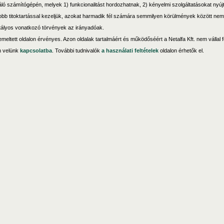
ználó számítógépén, melyek 1) funkcionalitást hordozhatnak, 2) kényelmi szolgáltatásokat nyú
obb titoktartással kezeljük, azokat harmadik fél számára semmilyen körülmények között nem 
atályos vonatkozó törvények az irányadóak.
 üzemeltett oldalon érvényes. Azon oldalak tartalmáért és működőséért a Netalfa Kft. nem vállal
n velünk
kapcsolatba
. További tudnivalók
a használati feltételek
oldalon érhetők el.