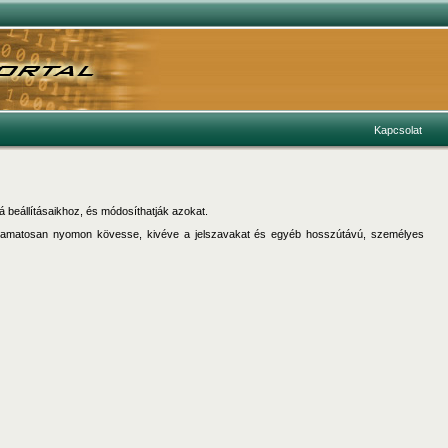
Kapcsolat
á beállításaikhoz, és módosíthatják azokat.
 folyamatosan nyomon kövesse, kivéve a jelszavakat és egyéb hosszútávú, személyes