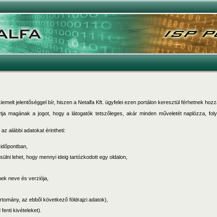
melt jelentőséggel bír, hiszen a Netalfa Kft. ügyfelei ezen portálon keresztül férhetnek hozz
tartja magának a jogot, hogy a látogatók tetszőleges, akár minden műveletét naplózza,
z alábbi adatokat érintheti:
 időpontban,
sülni lehet, hogy mennyi ideig tartózkodott egy oldalon,
ek neve és verziója,
tartomány, az ebből következő földrajzi adatok),
fenti kivételeket).