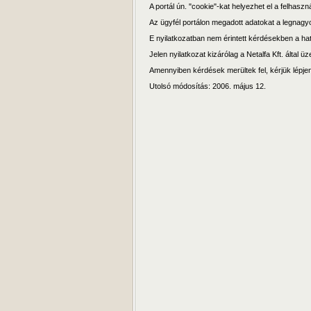
A portál ún. "cookie"-kat helyezhet el a felhas
Az ügyfél portálon megadott adatokat a legnagy
E nyilatkozatban nem érintett kérdésekben a h
Jelen nyilatkozat kizárólag a Netalfa Kft. által
Amennyiben kérdések merültek fel, kérjük lépje
Utolsó módosítás: 2006. május 12.