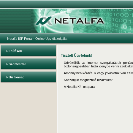
Netalfa ISP Portal
- Online Ügyfélszolgálat
Leírások
Tisztelt Ügyfelünk!
Üdvözöljük az internet szolgáltatások portá
Szoftvertár
biztonságosabban tudja igénybe venni szolgálta
Amennyiben kérdésük vagy javaslatuk van szív
Biztonság
Köszönjük megtisztelő bizalmukat,
A Netalfa Kft. csapata